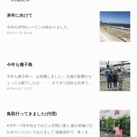
来年に向けて
今年のJPSAシーズンが終わりました。
2018.11.21 22:44
今年も種子島
今年も種子島へ、お邪魔しました～ 台風の影響がち
ょっと心配でしたが・・・ ギリギリ試合も出来て…
2018.10.01 13:07
鳥取行ってきました(代理)
4月中～7月中旬までの三ヵ月間に渡り 嫁が研修に行
かせていただいておりまして 猛勉強中で、多くを…