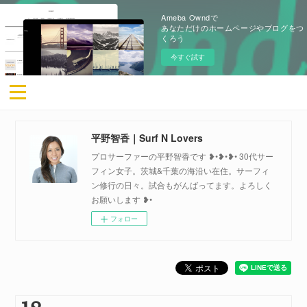
Ameba Owndで
あなただけのホームページやブログをつ
くろう
今すぐ試す
平野智香｜Surf N Lovers
プロサーファーの平野智香です ❥•❥•❥• 30代サー
フィン女子。茨城&千葉の海沿い在住。サーフィ
ン修行の日々。試合もがんばってます。よろしく
お願いします ❥•
フォロー