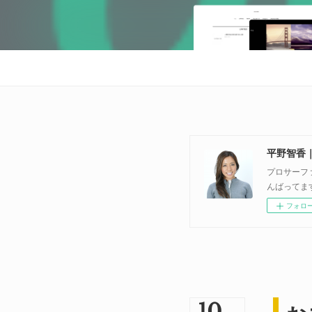
平野智香｜Su
プロサーフ
んばってま
フォロ
10