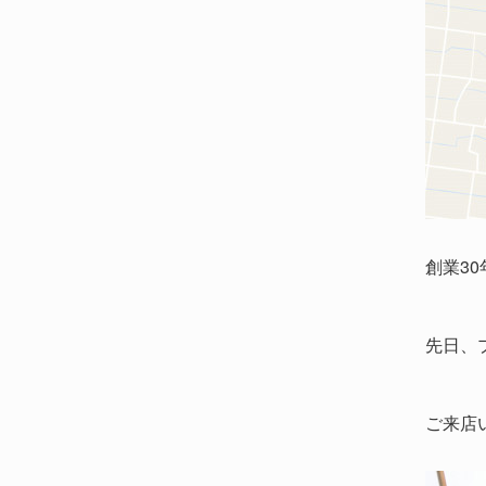
創業3
先日、
ご来店