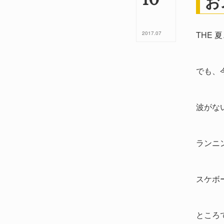
お
THE 
2017
.
07
でも、今
波がな
ランニ
スケボ
ところで.