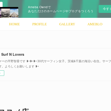
Ameba Owndで
今す
あなただけのホームページやブログをつくろう
HOME
PROFILE
GALLERY
AMEBLO
rf N Lovers
ァーの平野智香です ❥•❥•❥• 30代サーフィン女子。茨城&千葉の海沿い在住。サ
す。よろしくお願いします ❥•
ー